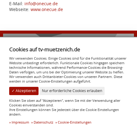
E-Mail:
info@onecue.de
Webseite:
www.onecue.de
ENSA
Bauchemie
Cookies auf tv-muetzenich.de
zur Homepage
Wir verwenden Cookies. Einige Cookies sind für die Funktionalität unserer
Website unbedingt erforderlich. Funktionale Cookies hingegen speichern
TV Eintracht Mützenich 1921 e. V.
technische Informationen, während Performance-Cookies die Browsing-
Reichensteiner Straße 138
Daten verfolgen, um uns bei der Optimierung unserer Website zu helfen.
Wir verwenden auch Drittanbieter-Cookies von unseren Partnern. Diese
52156 Monschau
werden in unserer Cookie-Einstellungen aufgeführt.
info@tv-muetzenich.de
✓ Akzeptieren
Nur erforderliche Cookies erlauben
Rechtliches
Klicken Sie oben auf "Akzeptieren", wenn Sie mit der Verwendung aller
Informationspflicht
Cookies einverstanden sind.
Ihre Einstellungen können Sie jederzeit über die Cookie Einstellungen
Satzung
ändern.
Impressum
Cookie-Einstellungen
Impressum
Datenschutz
Cookie-Einstellungen
Datenschutz