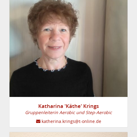
Katharina 'Käthe' Krings
Gruppenleiterin Aerobic und Step-Aerobic
katherina.krings@t-online.de