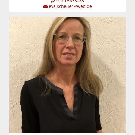
0170 5633085
eva.scheuer@web.de