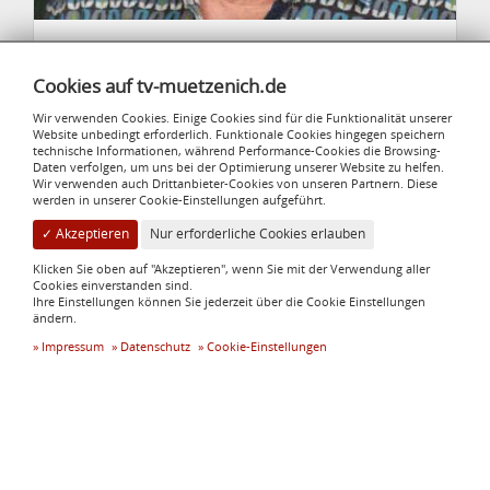
Rosa Pauls
Gruppenleiterin Walking & Nordic Walking
Cookies auf tv-muetzenich.de
rosa.pauls@t-online.de
Wir verwenden Cookies. Einige Cookies sind für die Funktionalität unserer
Website unbedingt erforderlich. Funktionale Cookies hingegen speichern
technische Informationen, während Performance-Cookies die Browsing-
Daten verfolgen, um uns bei der Optimierung unserer Website zu helfen.
Wir verwenden auch Drittanbieter-Cookies von unseren Partnern. Diese
werden in unserer Cookie-Einstellungen aufgeführt.
Hühnerfarm
✓ Akzeptieren
Nur erforderliche Cookies erlauben
Kaasch
Klicken Sie oben auf "Akzeptieren", wenn Sie mit der Verwendung aller
Cookies einverstanden sind.
Eier aus
Ihre Einstellungen können Sie jederzeit über die Cookie Einstellungen
Freilandhaltung -
ändern.
24/7 geöffnet -
Impressum
Datenschutz
Cookie-Einstellungen
Selbstbedienung
TV Eintracht Mützenich 1921 e. V.
Reichensteiner Straße 138
52156 Monschau
info@tv-muetzenich.de
Rechtliches