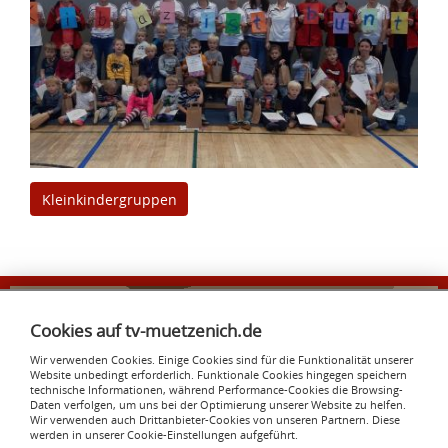
Kleinkindergruppen
Taupunkt
Architekten
Cookies auf tv-muetzenich.de
zur Homepage
Wir verwenden Cookies. Einige Cookies sind für die Funktionalität unserer
Website unbedingt erforderlich. Funktionale Cookies hingegen speichern
TV Eintracht Mützenich 1921 e. V.
technische Informationen, während Performance-Cookies die Browsing-
Daten verfolgen, um uns bei der Optimierung unserer Website zu helfen.
Reichensteiner Straße 138
Wir verwenden auch Drittanbieter-Cookies von unseren Partnern. Diese
52156 Monschau
werden in unserer Cookie-Einstellungen aufgeführt.