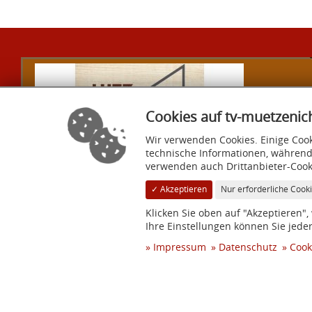
Cookies auf tv-muetzenic
Wir verwenden Cookies. Einige Cook
technische Informationen, während
verwenden auch Drittanbieter-Cook
✓ Akzeptieren
Nur erforderliche Cook
TV Eintracht Mützenich 1921 e. V.
Klicken Sie oben auf "Akzeptieren"
Reichensteiner Straße 138
Ihre Einstellungen können Sie jede
52156 Monschau
Impressum
Datenschutz
Cook
info@tv-muetzenich.de
© 2026 TV Eintracht Mützenich 1921 e. V. – Alle Rechte vorbehalten