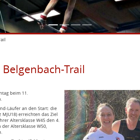
ail
 Belgenbach-Trail
ntag beim 11.
n.
nd-Läufer an den Start: die
z MJU18) erreichten das Ziel
ihrer Altersklasse W45 den 4.
in der Altersklasse W50,
n.