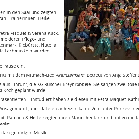
en in den Saal und zeigten
ran. Trainerinnen: Heike
Petra Maquet & Verena Kuck.
ame deren Pflege- und
nmark, Klobürste, Nutella
 Die Lachmuskeln wurden
e Pause ein.
tritt mit dem Mitmach-Lied
Aramsamsam
. Betreut von Anja Steffe
 aus Einruhr, die KG Ruscher Breybrobbele. Sie sangen zwei tolle L
si Koch geplant wurde.
räsentierten. Einstudiert haben sie diesen mit Petra Maquet, Kathi
, Ansagen und Jubel-Raketen anheizen kann. Von lauter Prinzessin
ot: Ramona & Heike zeigten ihren Mariechentanz und hoben ihr Tan
Haake.
r dazugehörigen Musik.