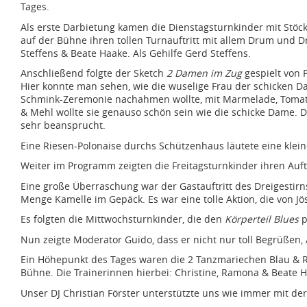
Tages.
Als erste Darbietung kamen die Dienstagsturnkinder mit Stöck
auf der Bühne ihren tollen Turnauftritt mit allem Drum und D
Steffens & Beate Haake. Als Gehilfe Gerd Steffens.
Anschließend folgte der Sketch
2 Damen im Zug
gespielt von 
Hier konnte man sehen, wie die wuselige Frau der schicken D
Schmink-Zeremonie nachahmen wollte, mit Marmelade, Tomate
& Mehl wollte sie genauso schön sein wie die schicke Dame.
sehr beansprucht.
Eine Riesen-Polonaise durchs Schützenhaus läutete eine klein
Weiter im Programm zeigten die Freitagsturnkinder ihren Auf
Eine große Überraschung war der Gastauftritt des Dreigestirns
Menge Kamelle im Gepäck. Es war eine tolle Aktion, die von Jö
Es folgten die Mittwochsturnkinder, die den
Körperteil Blues
p
Nun zeigte Moderator Guido, dass er nicht nur toll Begrüßen
Ein Höhepunkt des Tages waren die 2 Tanzmariechen Blau & R
Bühne. Die Trainerinnen hierbei: Christine, Ramona & Beate 
Unser DJ Christian Förster unterstützte uns wie immer mit de