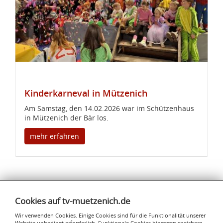
Kinderkarneval in Mützenich
Am Samstag, den 14.02.2026 war im Schützenhaus
in Mützenich der Bär los.
mehr erfahren
Hühnerfarm
Kaasch
Cookies auf tv-muetzenich.de
Eier aus
Wir verwenden Cookies. Einige Cookies sind für die Funktionalität unserer
Website unbedingt erforderlich. Funktionale Cookies hingegen speichern